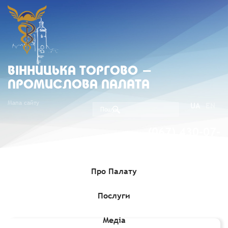
ВIННИЦЬКА ТОРГОВО -
ПРОМИСЛОВА ПАЛАТА
Мапа сайту
UA
EN
(067) 430-07-
05
Про Палату
Послуги
Головна
»
Комерційні пропозиції
»
Аукціон з приватизації
пакету акції ЗАТ "Альфа Телеком"
Медіа