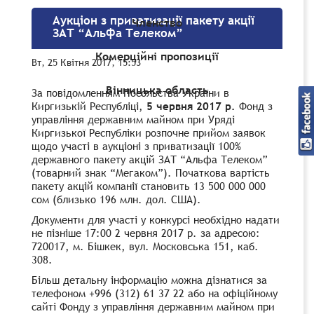
Аукціон з приватизації пакету акції
Членство
ЗАТ “Альфа Телеком”
Комерційні пропозиції
Вт, 25 Квітня 2017, 15:53
Вінницька область
За повідомленням Посольства України в
Киргизькій Республіці,
5 червня 2017 р.
Фонд з
управління державним майном при Уряді
Киргизької Республіки розпочне прийом заявок
щодо участі в аукціоні з приватизації 100%
державного пакету акцій ЗАТ “Альфа Телеком”
(товарний знак “Мегаком”). Початкова вартість
пакету акцій компанії становить 13 500 000 000
сом (близько 196 млн. дол. США).
Документи для участі у конкурсі необхідно надати
не пізніше 17:00 2 червня 2017 р. за адресою:
720017, м. Бішкек, вул. Московська 151, каб.
308.
Більш детальну інформацію можна дізнатися за
телефоном +996 (312) 61 37 22 або на офіційному
сайті Фонду з управління державним майном при