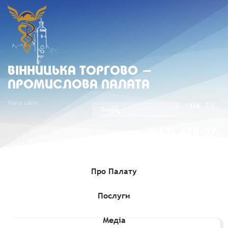
ВIННИЦЬКА ТОРГОВО -
ПРОМИСЛОВА ПАЛАТА
Мапа сайту
UA
EN
(067) 430-07-
05
Про Палату
Послуги
Головна
»
Послуги
»
Захист бізнесу
»
Третейський розгляд
спорів
Медіа