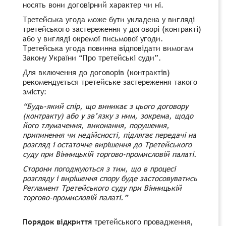
носять вони договірний характер чи ні.
Третейська угода може бути укладена у вигляді
третейського застереження у договорі (контракті)
або у вигляді окремої письмової угоди.
Третейська угода повинна відповідати вимогам
Закону України “Про третейські суди”.
Для включення до договорів (контрактів)
рекомендується третейське застереження такого
змісту:
“Будь-який спір, що виникає з цього договору
(контракту) або у зв’язку з ним, зокрема, щодо
його тлумачення, виконання, порушення,
припинення чи недійсності, підлягає передачі на
розгляд і остаточне вирішення до Третейського
суду при Вінницькій торгово-промисловій палаті.
Сторони погоджуються з тим, що в процесі
розгляду і вирішення спору буде застосовуватись
Регламент Третейського суду при Вінницькій
торгово-промисловій палаті.”
Порядок відкриття
третейського провадження,