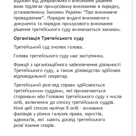
відмови від добровільного виконання рішення
воно підлягає примусовому виконанню в порядку,
установленому
Законом України “Про виконавче
провадження”
. Порядок видачі виконавчого
документа та порядок примусового виконання
рішення третейського суду визначається законом.
Організація Третейського суду
Третейський суд очолює голова.
Голова третейського суду має заступника.
Функції з організаційного забезпечення діяльності
Третейського суду, а також діловодство здійснює
відповідальний секретар.
Третейський розгляд справи здійснюється
третейськими суддями, які призначаються
сторонами або Головою третейського суду з числа
осіб, включених до списку третейських суддів.
Нині цей список налічує 8 осіб – визнаних
фахівців у різних галузях права, юристів,
адвокатів, які мають досвід третейського
розв’язання спорів.