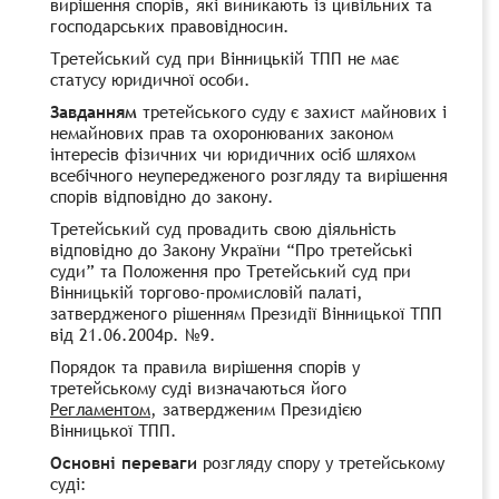
вирішення спорів, які виникають із цивільних та
господарських правовідносин.
Третейський суд при Вінницькій ТПП не має
статусу юридичної особи.
Завданням
третейського суду є захист майнових і
немайнових прав та охоронюваних законом
інтересів фізичних чи юридичних осіб шляхом
всебічного неупередженого розгляду та вирішення
спорів відповідно до закону.
Третейський суд провадить свою діяльність
відповідно до
Закону України “Про третейські
суди”
та Положення про Третейський суд при
Вінницькій торгово-промисловій палаті,
затвердженого рішенням Президії Вінницької ТПП
від 21.06.2004р. №9.
Порядок та правила вирішення спорів у
третейському суді визначаються його
Регламентом
, затвердженим Президією
Вінницької ТПП.
Основні переваги
розгляду спору у третейському
суді: