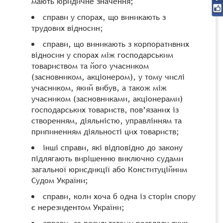
мають юридичне значення;
справи у спорах, що виникають з
трудових відносин;
справи, що виникають з корпоративних
відносин у спорах між господарським
товариством та його учасником
(засновником, акціонером), у тому числі
учасником, який вибув, а також між
учасником (засновниками, акціонерами)
господарських товариств, пов’язаних із
створенням, діяльністю, управлінням та
припиненням діяльності цих товариств;
інші справи, які відповідно до закону
підлягають вирішенню виключно судами
загальної юрисдикції або Конституційним
Судом України;
справи, коли хоча б одна із сторін спору
є нерезидентом України;
справи, за результатами розгляду яких